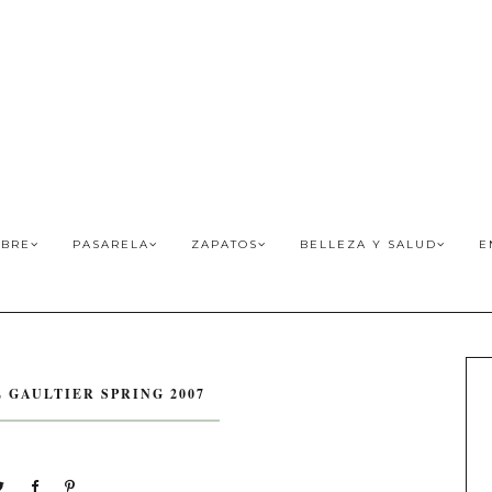
BRE
PASARELA
ZAPATOS
BELLEZA Y SALUD
E
L GAULTIER SPRING 2007