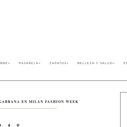
BRE
PASARELA
ZAPATOS
BELLEZA Y SALUD
E
 GABBANA EN MILÁN FASHION WEEK