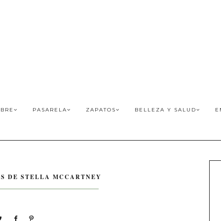
BRE
PASARELA
ZAPATOS
BELLEZA Y SALUD
E
SS DE STELLA MCCARTNEY