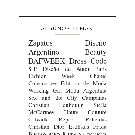
ALGUNOS TEMAS:
Zapatos
Diseño
Argentino
Beauty
BAFWEEK
Dress Code
SJP
Diseño de Autor
Paris
Fashion Week
Chanel
Colecciones
Editoras de Moda
Working Girl
Moda Argentina
Sex and the City
Campañas
Christian Louboutin
Stella
McCartney
Haute Couture
Catwalk Report
Peliculas
Christian Dior
Estilistas
Prada
Buenos Aires Runway
Colecciones