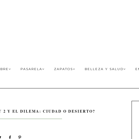
BRE
PASARELA
ZAPATOS
BELLEZA Y SALUD
E
Y 2 Y EL DILEMA: CIUDAD O DESIERTO?