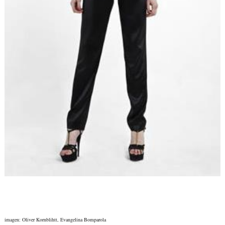
imagen: Oliver Kornblihtt, Evangelina Bomparola