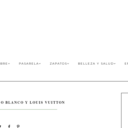
BRE
PASARELA
ZAPATOS
BELLEZA Y SALUD
E
DO BLANCO Y LOUIS VUITTON