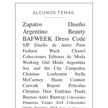
ALGUNOS TEMAS:
Zapatos
Diseño
Argentino
Beauty
BAFWEEK
Dress Code
SJP
Diseño de Autor
Paris
Fashion Week
Chanel
Colecciones
Editoras de Moda
Working Girl
Moda Argentina
Sex and the City
Campañas
Christian Louboutin
Stella
McCartney
Haute Couture
Catwalk Report
Peliculas
Christian Dior
Estilistas
Prada
Buenos Aires Runway
Colecciones
Primavera Verano 2018
Colecciones
Otoño Invierno 2018