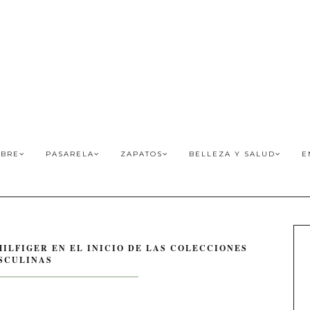
BRE
PASARELA
ZAPATOS
BELLEZA Y SALUD
E
HILFIGER EN EL INICIO DE LAS COLECCIONES
SCULINAS