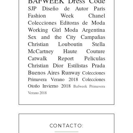
BAFWEEK
Dress Code
SJP
Diseño de Autor
Paris
Fashion Week
Chanel
Colecciones
Editoras de Moda
Working Girl
Moda Argentina
Sex and the City
Campañas
Christian Louboutin
Stella
McCartney
Haute Couture
Catwalk Report
Peliculas
Christian Dior
Estilistas
Prada
Buenos Aires Runway
Colecciones
Primavera Verano 2018
Colecciones
Otoño Invierno 2018
Bafweek Primavera
Verano 2018
CONTACTO: