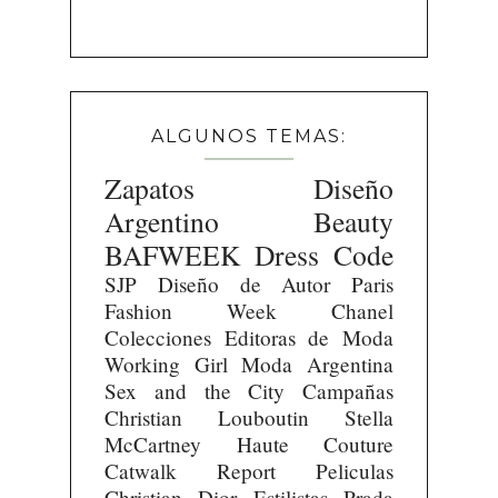
ALGUNOS TEMAS:
Zapatos
Diseño
Argentino
Beauty
BAFWEEK
Dress Code
SJP
Diseño de Autor
Paris
Fashion Week
Chanel
Colecciones
Editoras de Moda
Working Girl
Moda Argentina
Sex and the City
Campañas
Christian Louboutin
Stella
McCartney
Haute Couture
Catwalk Report
Peliculas
Christian Dior
Estilistas
Prada