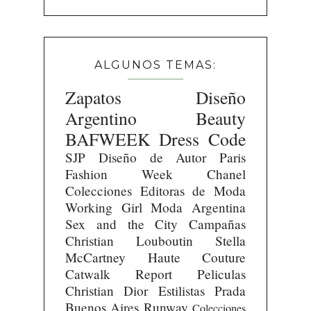
ALGUNOS TEMAS:
Zapatos
Diseño
Argentino
Beauty
BAFWEEK
Dress Code
SJP
Diseño de Autor
Paris
Fashion Week
Chanel
Colecciones
Editoras de Moda
Working Girl
Moda Argentina
Sex and the City
Campañas
Christian Louboutin
Stella
McCartney
Haute Couture
Catwalk Report
Peliculas
Christian Dior
Estilistas
Prada
Buenos Aires Runway
Colecciones