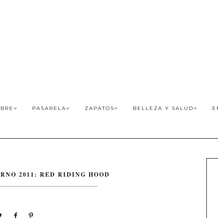
BRE
PASARELA
ZAPATOS
BELLEZA Y SALUD
E
RNO 2011: RED RIDING HOOD