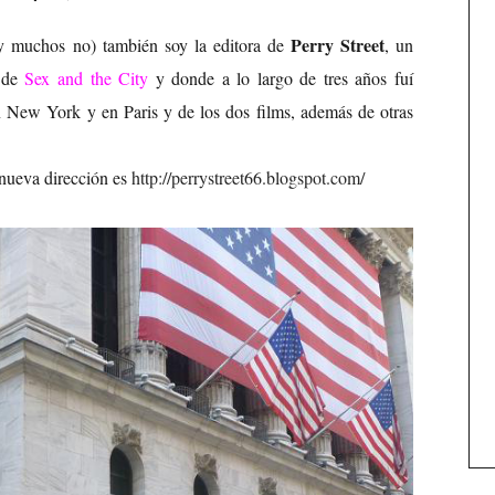
Perry Street
(y muchos no) también soy la editora de
, un
é de
Sex and the City
y donde a lo largo de tres años fuí
n New York y en Paris y de los dos films, además de otras
nueva dirección es
http://perrystreet66.blogspot.com/