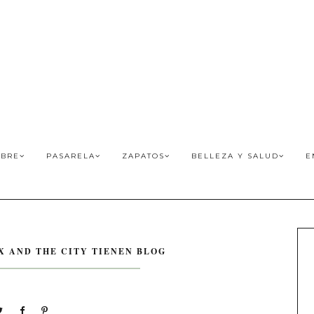
BRE
PASARELA
ZAPATOS
BELLEZA Y SALUD
E
X AND THE CITY TIENEN BLOG