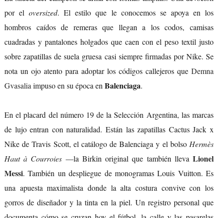
por el
oversized
. El estilo que le conocemos se apoya en los
hombros caídos de remeras que llegan a los codos, camisas
cuadradas y pantalones holgados que caen con el peso textil justo
sobre zapatillas de suela gruesa casi siempre firmadas por Nike. Se
nota un ojo atento para adoptar los códigos callejeros que
Demna
Balenciaga
Gvasalia
impuso en su época en
.
En el placard del número 19 de la Selección Argentina, las marcas
de lujo entran con naturalidad. Están las zapatillas Cactus Jack x
Nike de Travis Scott, el catálogo de Balenciaga y el bolso
Hermès
Lionel
Haut à Courroies
—la Birkin original que también lleva
Messi
. También un despliegue de monogramas Louis Vuitton. Es
una apuesta maximalista donde la alta costura convive con los
gorros de diseñador y la tinta en la piel. Un registro personal que
documenta cómo se cruzan hoy el fútbol, la calle y las pasarelas