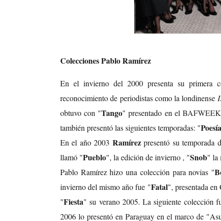
Colecciones Pablo Ramírez
En el invierno del 2000 presenta su primera c
reconocimiento de periodistas como la londinense
I
Tango
obtuvo con "
" presentado en el
BAFWEEK
Poesí
también presentó las siguientes temporadas: "
Ramírez
En el año 2003
presentó su temporada d
Pueblo
Snob
llamó "
", la edición de invierno , "
" la
B
Pablo Ramírez hizo una colección para novias "
Fatal
invierno del mismo año fue "
", presentada e
Fiesta
"
" su verano 2005. La siguiente colección f
2006 lo presentó en Paraguay en el marco de "As