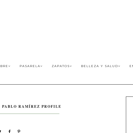
BRE
PASARELA
ZAPATOS
BELLEZA Y SALUD
E
 PABLO RAMÍREZ PROFILE