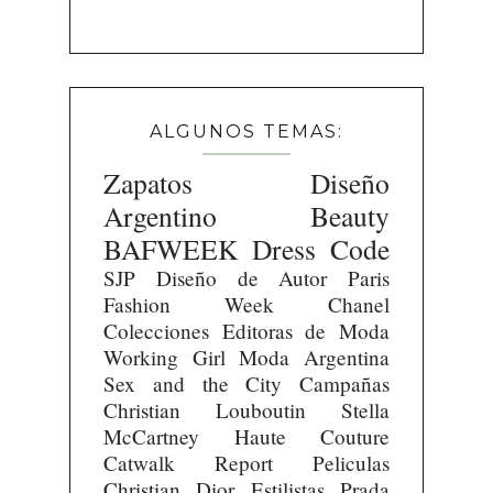
ALGUNOS TEMAS:
Zapatos
Diseño
Argentino
Beauty
BAFWEEK
Dress Code
SJP
Diseño de Autor
Paris
Fashion Week
Chanel
Colecciones
Editoras de Moda
Working Girl
Moda Argentina
Sex and the City
Campañas
Christian Louboutin
Stella
McCartney
Haute Couture
Catwalk Report
Peliculas
Christian Dior
Estilistas
Prada