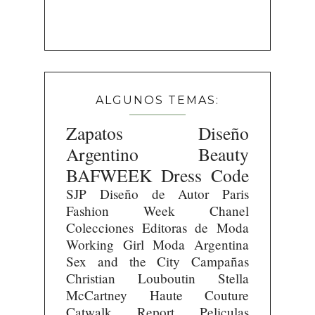
ALGUNOS TEMAS:
Zapatos
Diseño
Argentino
Beauty
BAFWEEK
Dress Code
SJP
Diseño de Autor
Paris
Fashion Week
Chanel
Colecciones
Editoras de Moda
Working Girl
Moda Argentina
Sex and the City
Campañas
Christian Louboutin
Stella
McCartney
Haute Couture
Catwalk Report
Peliculas