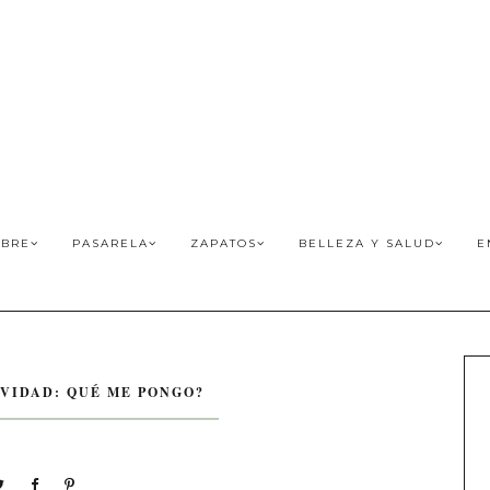
BRE
PASARELA
ZAPATOS
BELLEZA Y SALUD
E
VIDAD: QUÉ ME PONGO?