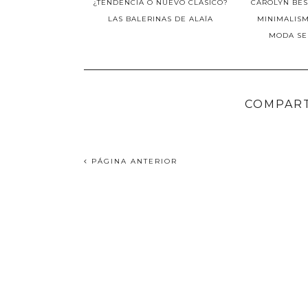
¿TENDENCIA O NUEVO CLÁSICO?
CAROLYN BES
LAS BALERINAS DE ALAÏA
MINIMALISM
MODA SE
COMPART
PÁGINA ANTERIOR