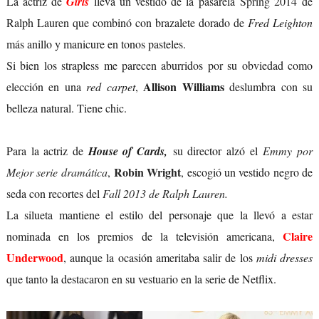
La actriz de
Girls
lleva un vestido de la pasarela
Spring 2014
de
Ralph Lauren que combinó con brazalete dorado de
Fred Leighton
más anillo y manicure en tonos pasteles.
Si bien los strapless me parecen aburridos por su obviedad como
Allison Williams
elección en una
red carpet
,
deslumbra con su
belleza natural. Tiene chic.
Para la actriz de
House of Cards,
su director alzó el
Emmy por
Robin Wright
Mejor serie dramática
,
, escogió un vestido negro de
seda con recortes del
Fall 2013 de Ralph Lauren
.
La silueta mantiene el estilo del personaje que la llevó a estar
Claire
nominada en los premios de la televisión americana,
Underwood
, aunque la ocasión ameritaba salir de los
midi dresses
que tanto la destacaron en su vestuario en la serie de Netflix.