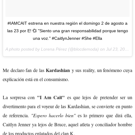
#IAMCAIT estrena en nuestra región el domingo 2 de agosto a
las 23 por E! 💞 "Siento una gran responsabilidad porque tengo
una voz." #CaitlynJenner #She #Ella
A photo posted by Lorena Pérez (@blocdemoda) on
Jul 23, 2015 at 7:49am PDT
Kardashian
Me declaro fan de las
y sus reality, un fenómeno cuya
explicación está en el consumismo.
"I Am Cait"
La sorpresa con
es que lejos de pretender ser un
divertimento para el voyeur de las Kardashian, se convierte en punto
de referencia.
"Espero hacerlo bien"
es lo primero que dirá ella,
Caitlyn Jenner ya lejos de Bruce, aquel atleta y conciliador hombre
de los productos enlatados del clan K.