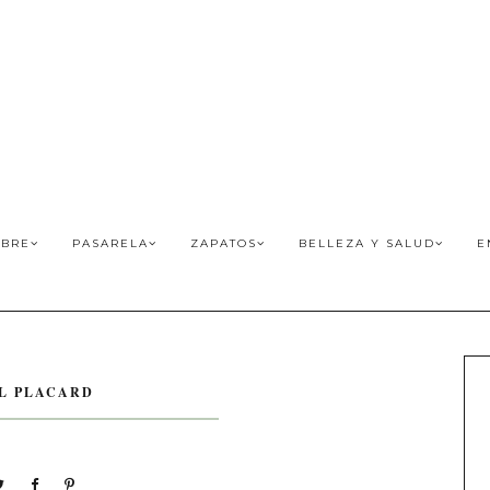
BRE
PASARELA
ZAPATOS
BELLEZA Y SALUD
E
EL PLACARD