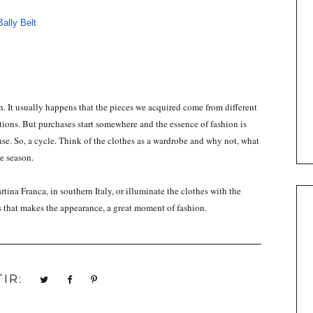
Bally Belt
n. It usually happens that the pieces we acquired come from different
tions. But purchases start somewhere and the essence of fashion is
se. So, a cycle. Think of the clothes as a wardrobe and why not, what
e season.
tina Franca, in southern Italy, or illuminate the clothes with the
ess that makes the appearance, a great moment of fashion.
IR: