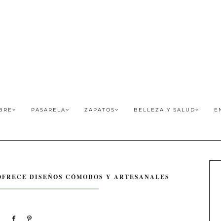
BRE
PASARELA
ZAPATOS
BELLEZA Y SALUD
E
OFRECE DISEÑOS CÓMODOS Y ARTESANALES