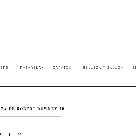
BRE
PASARELA
ZAPATOS
BELLEZA Y SALUD
E
EZA DE ROBERT DOWNEY JR.