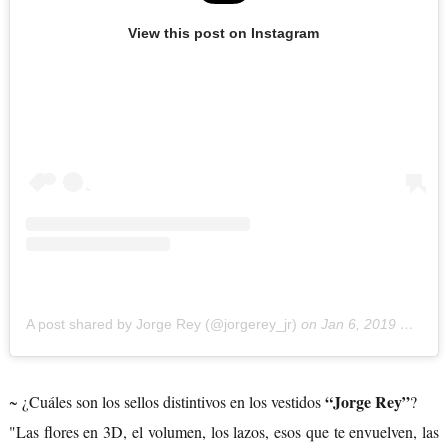
View this post on Instagram
A post shared by Jorge Rey (@jorgerey_jr)
on
Jan 6, 2019 at 1:01pm PST
“Jorge Rey”
~ ¿Cuáles son los sellos distintivos en los vestidos
?
"Las flores en 3D, el volumen, los lazos, esos que te envuelven, las