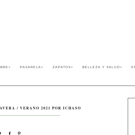
BRE
PASARELA
ZAPATOS
BELLEZA Y SALUD
E
AVERA / VERANO 2021 POR ICHASO