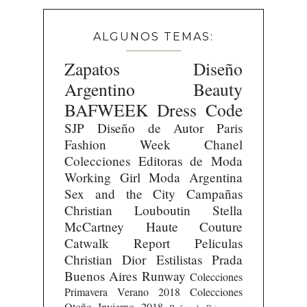
ALGUNOS TEMAS:
Zapatos
Diseño
Argentino
Beauty
BAFWEEK
Dress Code
SJP
Diseño de Autor
Paris
Fashion Week
Chanel
Colecciones
Editoras de Moda
Working Girl
Moda Argentina
Sex and the City
Campañas
Christian Louboutin
Stella
McCartney
Haute Couture
Catwalk Report
Peliculas
Christian Dior
Estilistas
Prada
Buenos Aires Runway
Colecciones
Primavera Verano 2018
Colecciones
Otoño Invierno 2018