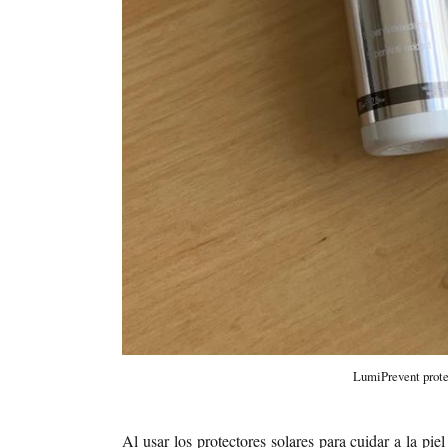
LumiPrevent protege
Al usar los protectores solares para cuidar a la pie