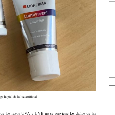
 la piel de la luz artificial
l de los
rayos UVA y UVB
no se previene los daños de las