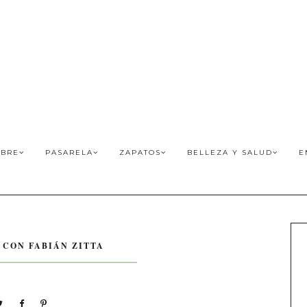
BRE
PASARELA
ZAPATOS
BELLEZA Y SALUD
E
 CON FABIÁN ZITTA