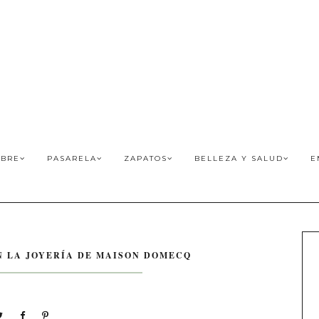
BRE
PASARELA
ZAPATOS
BELLEZA Y SALUD
E
N LA JOYERÍA DE MAISON DOMECQ