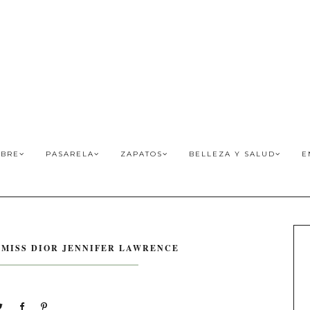
BRE
PASARELA
ZAPATOS
BELLEZA Y SALUD
E
: MISS DIOR JENNIFER LAWRENCE