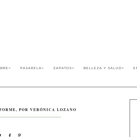
BRE
PASARELA
ZAPATOS
BELLEZA Y SALUD
E
NIFORME, POR VERÓNICA LOZANO